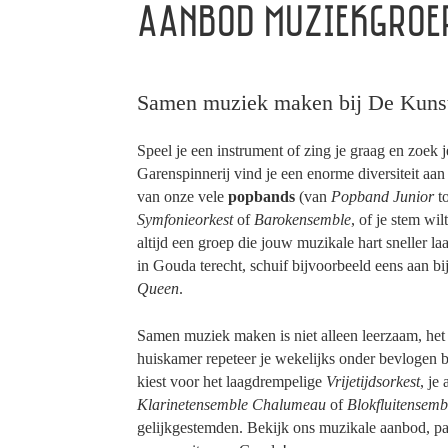
AANBOD MUZIEKGROE
Samen muziek maken bij De Kuns
Speel je een instrument of zing je graag en zoek 
Garenspinnerij vind je een enorme diversiteit aa
van onze vele
popbands
(van
Popband Junior
t
Symfonieorkest
of
Barokensemble
, of je stem wil
altijd een groep die jouw muzikale hart sneller la
in Gouda terecht, schuif bijvoorbeeld eens aan bi
Queen
.
Samen muziek maken is niet alleen leerzaam, het 
huiskamer repeteer je wekelijks onder bevlogen b
kiest voor het laagdrempelige
Vrijetijdsorkest
, je
Klarinetensemble Chalumeau
of
Blokfluitensem
gelijkgestemden. Bekijk ons muzikale aanbod, pak j