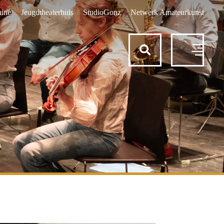
ine
Jeugdtheaterhuis
StudioGonz
Netwerk Amateurkunst