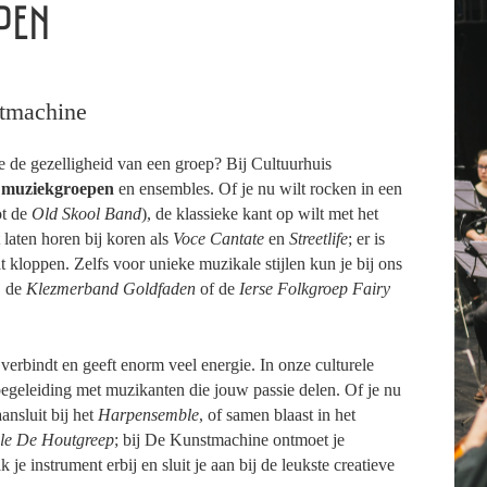
PEN
tmachine
je de gezelligheid van een groep? Bij Cultuurhuis
n
muziekgroepen
en ensembles. Of je nu wilt rocken in een
ot de
Old Skool Band
), de klassieke kant op wilt met het
t laten horen bij koren als
Voce Cantate
en
Streetlife
; er is
at kloppen. Zelfs voor unieke muzikale stijlen kun je bij ons
j de
Klezmerband Goldfaden
of de
Ierse Folkgroep Fairy
verbindt en geeft enorm veel energie. In onze culturele
egeleiding met muzikanten die jouw passie delen. Of je nu
 aansluit bij het
Harpensemble
, of samen blaast in het
ble De Houtgreep
; bij De Kunstmachine ontmoet je
e instrument erbij en sluit je aan bij de leukste creatieve