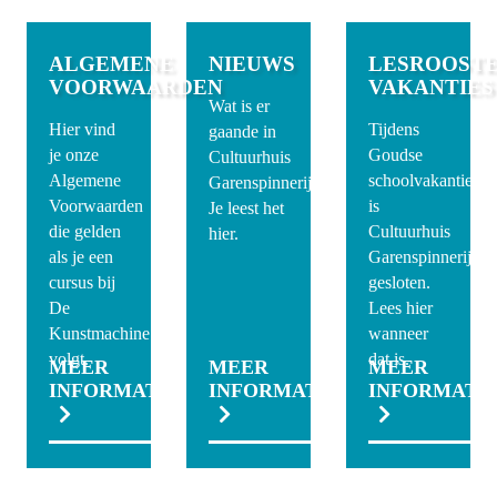
ALGEMENE
NIEUWS
LESROOSTE
VOORWAARDEN
VAKANTIES
Wat is er
Hier vind
Tijdens
gaande in
je onze
Goudse
Cultuurhuis
Algemene
schoolvakanties
Garenspinnerij?
Voorwaarden
is
Je leest het
die gelden
Cultuurhuis
hier.
als je een
Garenspinnerij
cursus bij
gesloten.
De
Lees hier
Kunstmachine
wanneer
volgt.
dat is.
MEER
MEER
MEER
INFORMATIE
INFORMATIE
INFORMATI