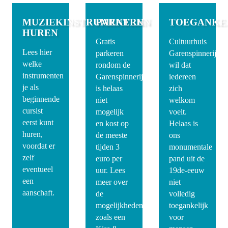
MUZIEKINSTRUMENTEN
PARKEREN
TOEGANKEL
HUREN
Gratis
Cultuurhuis
Lees hier
parkeren
Garenspinnerij
welke
rondom de
wil dat
instrumenten
Garenspinnerij
iedereen
je als
is helaas
zich
beginnende
niet
welkom
cursist
mogelijk
voelt.
eerst kunt
en kost op
Helaas is
huren,
de meeste
ons
voordat er
tijden 3
monumentale
zelf
euro per
pand uit de
eventueel
uur. Lees
19de-eeuw
een
meer over
niet
aanschaft.
de
volledig
mogelijkheden,
toegankelijk
zoals een
voor