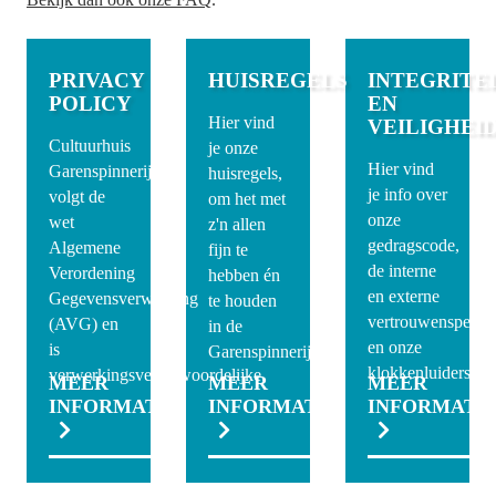
PRIVACY
HUISREGELS
INTEGRITE
POLICY
EN
Hier vind
VEILIGHEI
Cultuurhuis
je onze
Hier vind
Garenspinnerij
huisregels,
je info over
volgt de
om het met
onze
wet
z'n allen
gedragscode,
Algemene
fijn te
de interne
Verordening
hebben én
en externe
Gegevensverwerking
te houden
vertrouwensperso
(AVG) en
in de
en onze
is
Garenspinnerij.
klokkenluidersrege
verwerkingsverantwoordelijke.
MEER
MEER
MEER
INFORMATIE
INFORMATIE
INFORMATI