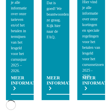
Hier vind
je alle
Dat is
je alle
informatie
goed! We
informatie
over onze
beantwoorden
over onze
tarieven
ze graag.
kortingen
en/of het
Kijk hier
en speciale
betalen in
naar de
regelingen
termijnen
FAQ.
voor het
van het
betalen van
lesgeld
lesgeld
voor het
voor het
cursusjaar
cursusseizoen
2025 –
2025 -
2026.
2026
MEER
MEER
MEER
INFORMATIE
INFORMATIE
INFORMATI