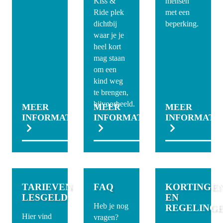
Kiss &
mensen
Ride plek
met een
dichtbij
beperking.
waar je je
heel kort
mag staan
om een
kind weg
te brengen,
bijvoorbeeld.
MEER
MEER
MEER
INFORMATIE
INFORMATIE
INFORMATI
TARIEVEN
FAQ
KORTINGE
LESGELD
EN
Heb je nog
REGELING
Hier vind
vragen?