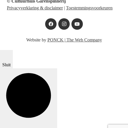
© Cultuurhuis Garenspinnerij
Privacyverklaring & disclaimer
|
Toestemmingsvoorkeuren
Website by
PONCK | The Web Company
Sluit