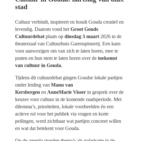
stad
Cultuur verbindt, inspireert en houdt Gouda creatief en
levendig. Daarom vond het
Groot Gouds
Cultuurdebat
plaats op
dinsdag 3 maart
2026 in de
theaterzaal van Cultuurhuis Garenspinnerij. Een kans
voor aanwezigen om van zich te laten horen, mee te
praten en hun stem te laten horen over de
toekomst
van cultuur in Gouda
.
Tijdens dit cultuurdebat gingen Goudse lokale partijen
onder leiding van
Manu van
Kersbergen
en
AnneMarie Visser
in gesprek over de
keuzes voor cultuur in de komende raadsperiode. Met
dilemma’s, prioriteiten, lokale voorbeelden én een
actieve rol voor het publiek via vragen en korte
peilingen, werd zichtbaar wat partijen concreet willen
en wat dat betekent voor Gouda.
Op de agenda stonden thema’s als
polarisatie in de