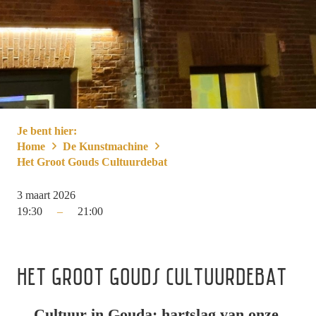
Je bent hier:
Home
De Kunstmachine
Het Groot Gouds Cultuurdebat
3 maart 2026
19:30
–
21:00
HET GROOT GOUDS CULTUURDEBAT
Cultuur in Gouda: hartslag van onze