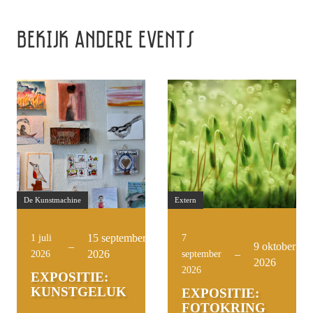
BEKIJK ANDERE EVENTS
De Kunstmachine
Extern
15 september
1 juli
7
–
9 oktober
2026
–
2026
september
2026
2026
EXPOSITIE:
KUNSTGELUK
EXPOSITIE:
FOTOKRING