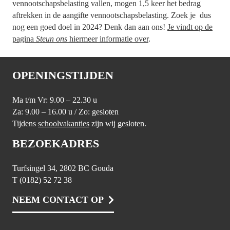
vennootschapsbelasting vallen, mogen 1,5 keer het bedrag
aftrekken in de aangifte vennootschapsbelasting. Zoek je dus
nog een goed doel in 2024? Denk dan aan ons!
Je vindt op de
pagina
Steun ons
hiermeer informatie over
.
OPENINGSTIJDEN
Ma t/m Vr: 9.00 – 22.30 u
Za: 9.00 – 16.00 u / Zo: gesloten
Tijdens
schoolvakanties
zijn wij gesloten.
BEZOEKADRES
Turfsingel 34, 2802 BC Gouda
T (0182) 52 72 38
NEEM CONTACT OP