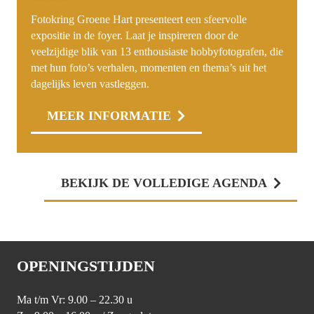
Fotokring Groene Hart presenteert een sfeervolle
expositie in de foyer. Laat je inspireren door de
veelzijdige blik van 13 enthousiaste hobbyfotografen, die
met hun foto’s verhalen, momenten en thema’s uit het
dagelijks leven vastleggen.
MEER INFORMATIE
BEKIJK DE VOLLEDIGE AGENDA
OPENINGSTIJDEN
Ma t/m Vr: 9.00 – 22.30 u