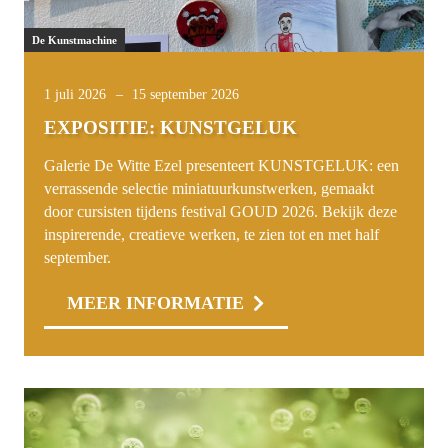
De Kunstmachine
1 juli 2026
–
15 september 2026
EXPOSITIE: KUNSTGELUK
Galerie De Witte Ezel presenteert KUNSTGELUK: een
verrassende selectie miniatuurkunstwerken, gemaakt
door cursisten tijdens festival GOUD 2026. Bekijk deze
inspirerende, creatieve werken, te zien tot en met half
september.
MEER INFORMATIE