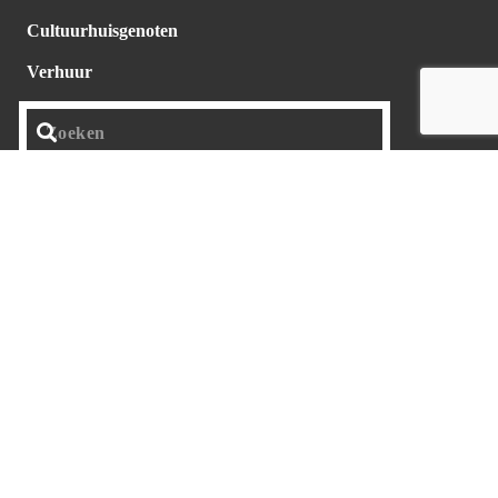
Cultuurhuisgenoten
Verhuur
BLIJF OP DE HOOGTE VIA ONZE
NIEUWSBRIEF
Email adres
*
Voornaam
*
Achternaam
*