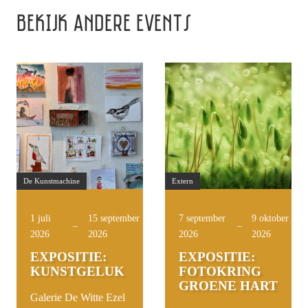
BEKIJK ANDERE EVENTS
De Kunstmachine
Extern
1 juli
15 september
7 september
9 oktober
–
–
2026
2026
2026
2026
EXPOSITIE:
EXPOSITIE:
KUNSTGELUK
FOTOKRING
GROENE HART
Galerie De Witte Ezel